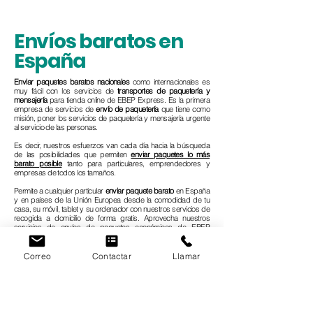
Envíos baratos en
España
Enviar paquetes baratos
nacionales
como internacionales es
muy fácil con los servicios de
transportes de paquetería y
mensajería
para tienda online de EBEP Express. Es la primera
empresa de servicios de
envío de paquetería
que tiene como
misión, poner los servicios de paquetería y mensajería urgente
al servicio de las personas.
Es decir, nuestros esfuerzos van cada día hacia la búsqueda
de las posibilidades que permiten
enviar paquetes lo más
barato posible
tanto para particulares, emprendedores y
empresas de todos los tamaños.
Permite a cualquier particular
enviar paquete barato
en España
y en países de la Unión Europea desde la comodidad de tu
casa, su móvil, tablet y su ordenador con nuestros servicios de
recogida a domicilio de forma gratis. Aprovecha nuestros
Correo
Contactar
Llamar
servicios de envíos de paquetes económicos de EBEP
Express de forma urgente en todo el territorio español.
SOLICITA UNA RECOGIDA