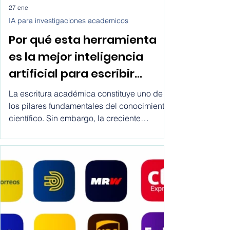
27 ene
IA para investigaciones academicos
Por qué esta herramienta
es la mejor inteligencia
artificial para escribir
artículos científicos?
La escritura académica constituye uno de
los pilares fundamentales del conocimiento
científico. Sin embargo, la creciente
complejidad metodológica, los estándares
editoriales y la presión por publicar han
generado un entorno donde muchos
estudiantes e investigadores recurren a
soluciones de IA para escribir artículos
científicos sin una reflexión crítica sobre sus
implicaciones.