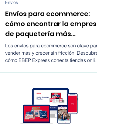
1 ene
Envíos
Envíos para ecommerce:
cómo encontrar la empresa
de paquetería más
conveniente para tu tienda
Los envíos para ecommerce son clave para
online y escalar con EBEP
vender más y crecer sin fricción. Descubre
cómo EBEP Express conecta tiendas online
Express Marketplace
con empresas de envíos, operadores
logísticos, software y 3PL para optimizar
costes, mejorar plazos y escalar la logística
en España y a nivel internacional.