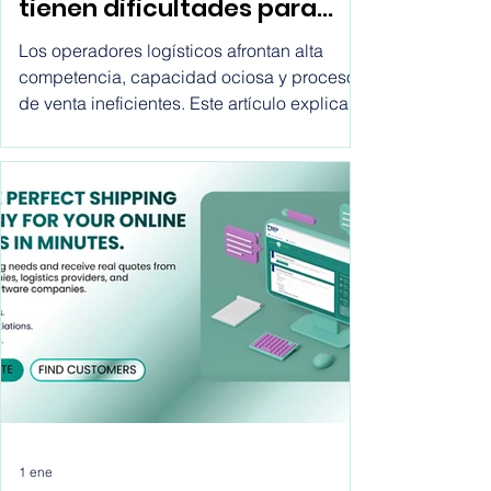
operadores logísticos
tienen dificultades para
crecer hoy
Los operadores logísticos afrontan alta
competencia, capacidad ociosa y procesos
de venta ineficientes. Este artículo explica
por qué fallan los métodos tradicionales y
cómo los marketplaces ofrecen una vía
clara para crecer.