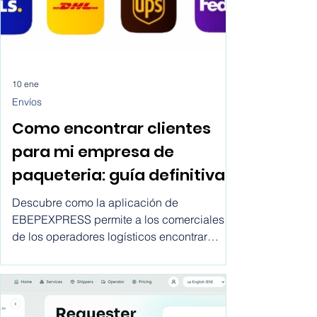
10 ene
Envíos
Como encontrar clientes
para mi empresa de
paqueteria: guía definitiva
para los comerciales de
Descubre como la aplicación de
operadores logísticos
EBEPEXPRESS permite a los comerciales
de los operadores logísticos encontrar
clientes para sus empresas desde la
comodidad de sus despachos, sin largo