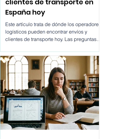
Dónde encontrar envíos y
clientes de transporte en
España hoy
Este artículo trata de dónde los operadores
logísticos pueden encontrar envíos y
clientes de transporte hoy. Las preguntas
más comunes que hacen los comerciales
son: ¿dónde encontrar clientes para
empresas de transporte? ¿cómo recibir
solicitudes de envío? ¿cómo dejar de
depender de intermediarios? Este artículo
responde a esas preguntas desde una
perspectiva práctica y al final te daremos
los pasos exactos de cómo conseguir
clientes transporte para tu empresa de
servicios lo