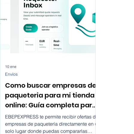
viajes, sin llamadas en frío, sin gastos
innecesarios.
10 ene
Envíos
Como buscar empresas de
paqueteria para mi tienda
online: Guía completa para
ecommerce
EBEPEXPRESS te permite recibir ofertas de