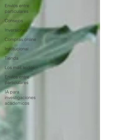
Envíos entre
particulares
Consejos
Inversiones
Compras online
Institucional
Tienda
Los más leidos
Envios entre
particulares
IA para
investigaciones
academicos