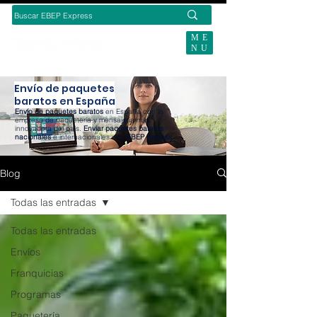
ME
NU
BUSCAS ENVÍOS ECOMMERCE?
Envío de paquetes
baratos en España
Envío de paquetes baratos
en España con la
empresa de paquetería y mensajería más
innovadora del país.
Enviar paquetes baratos
nacionales
e internacionales con
EBEP Express
.
Blog
Todas las entradas
Todas las entradas
Envíos
Franquicias
Programas
Paquetería