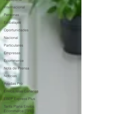
Internacional
Personas
Embalajes
Oportunidades
Nacional
Particulares
Empresas
Ecommerce
Nota de Prensa
Noticias
Ayudas Pro
Envíos Islas Canarias
EBEP Express Plus
Tarifa Plana Envíos
Ecommerce [TPE]