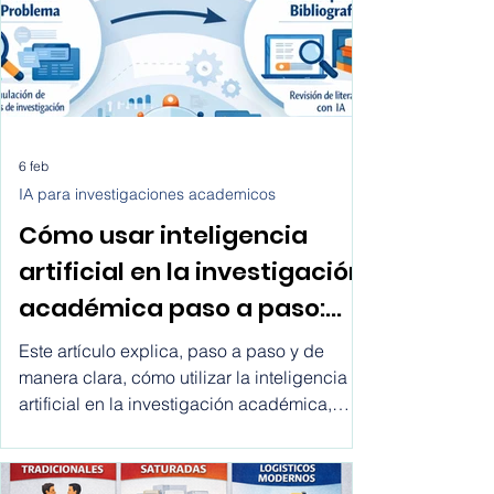
6 feb
IA para investigaciones academicos
Cómo usar inteligencia
artificial en la investigación
académica paso a paso:
cómo utilizar la inteligencia
Este artículo explica, paso a paso y de
artificial en la investigacion
manera clara, cómo utilizar la inteligencia
artificial en la investigación académica,
academica
desde la definición del tema hasta la