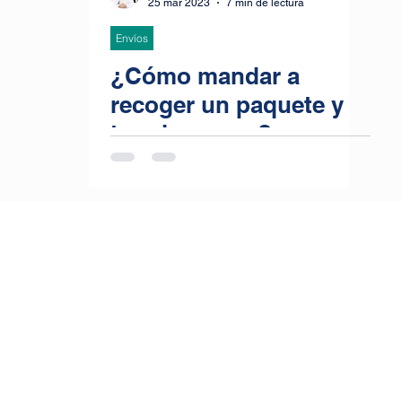
25 mar 2023
7 min de lectura
Envíos
¿Cómo mandar a
recoger un paquete y
traerlo a casa?
Documentos,
pasaportes: recoger un
paquete y traerlo a
casa precio, mandar a
recoger un paquete y
pagarlo, recogida y
envío de paquetes a
domicilio