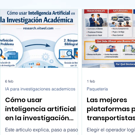
6 feb
1 feb
IA para investigaciones academicos
Paquetería
Cómo usar
Las mejores
inteligencia artificial
plataformas 
en la investigación
transportista
académica paso a
buscan client
Este artículo explica, paso a paso y
Elegir el operador logí