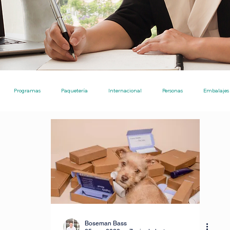
Programas
Paquetería
Internacional
Personas
Embalajes
Ecommerce
Nota de Prensa
Noticias
Ayudas Pro
Envíos
Ecommerce [TPE]
Envíos entre particulares
Consejos
Inversiones
tre particulares
IA para investigaciones academicos
Boseman Bass