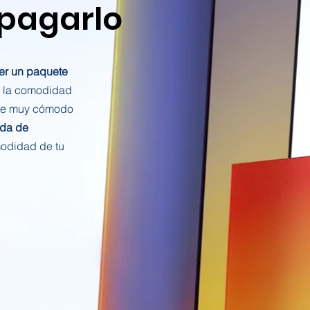
 pagarlo
er un paquete
 la comodidad
ne muy cómodo
ida de
odidad de tu