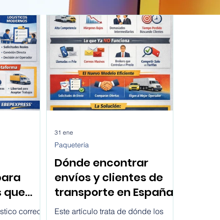
31 ene
Paquetería
Dónde encontrar
para
envíos y clientes de
s que
transporte en España
es en
hoy
stico correcto
Este artículo trata de dónde los