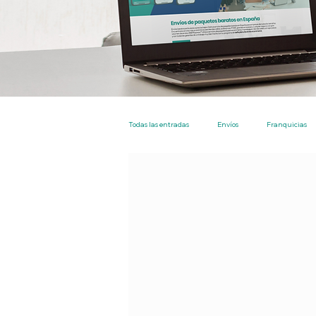
Todas las entradas
Envíos
Franquicias
Nacional
Particulares
Empresas
EBEP Express Plus
Tarifa Plana Envíos 
Tienda
Los más leidos
Envios en