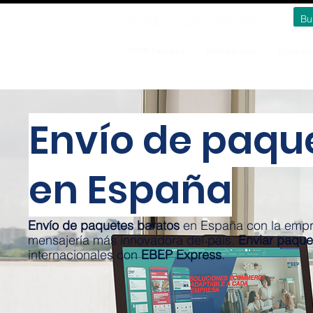
EBEP Express
Marketplace
Crowdsh
Envío de paqu
en España
Envío de paquetes baratos
en España con la empr
mensajería más innovadora del país.
Enviar paque
internacionales con
EBEP Express
.