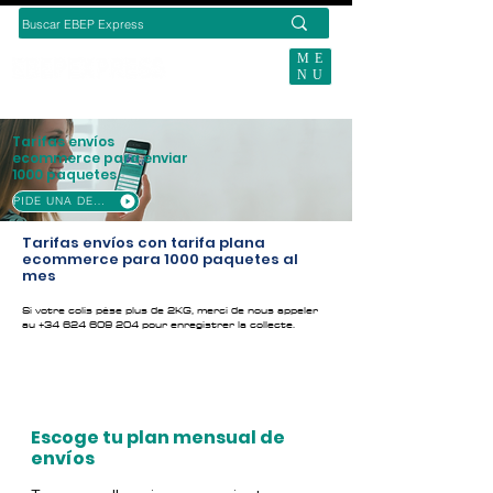
ME
NU
CONTACTE-NOUS
Tarifas envíos
ecommerce para enviar
1000 paquetes
PIDE UNA DEMO
Tarifas envíos con tarifa plana
ecommerce para 1000 paquetes al
mes
Si votre colis pèse plus de 2KG, merci de nous appeler
au
+34 624 609 204
pour enregistrer la collecte.
Escoge tu plan mensual de
envíos