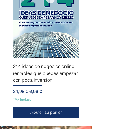
214 ideas de negocios online
214 ideas de negocios
rentables que puedes empezar
innovadores que puede
con poca inversion
empezar sin capital
Prix original
Prix promotionnel
Prix original
24,98 €
6,99 €
24,98 €
TVA Incluse
TVA Incluse
Ajouter au panier