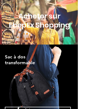
Acheter sur
EbepEx Shopping
Sac à dos
transformable