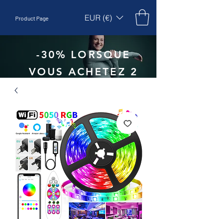
EUR (€)
Product Page
-30% LORSQUE
VOUS ACHETEZ 2
UNITÉS - CODE
:
EBEPEX30