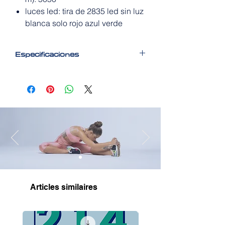
luces led: tira de 2835 led sin luz
blanca solo rojo azul verde
Especificaciones
Tira de luces LED RGB 5050,
controlada a través de aplicación
inteligente.
Sincronización con música,
Tiras LED son decoración ideal para
dormitorio, hogar, bar y fiesta.
se pueden utilizar para tu sala de
estar, dormitorio, comedor, cocina,
armario de escritorio y árbol de
Navidad,
Articles similaires