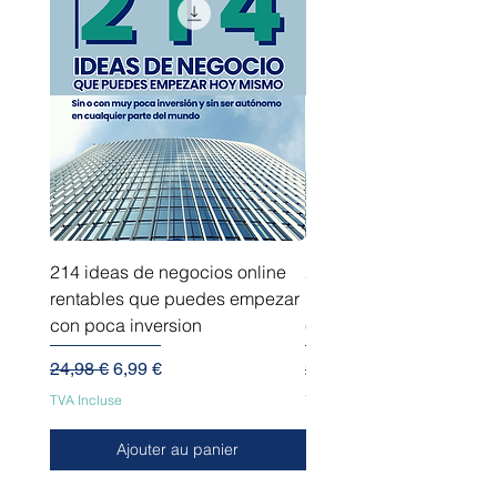
Auricular Bluetooth 5.0, soporte de
carga inalámbrica
emparejamiento automático +
auriculares con micrófono
214 ideas de negocios online
214 ideas de negocios
rentables que puedes empezar
innovadores que puede
con poca inversion
empezar sin capital
Prix original
Prix promotionnel
Prix original
24,98 €
6,99 €
24,98 €
TVA Incluse
TVA Incluse
Ajouter au panier