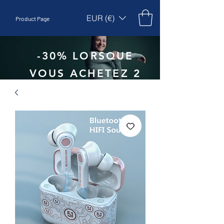
EUR (€)
Product Page
-30% LORSQUE
VOUS ACHETEZ 2
UNITÉS - CODE
:
EBEPEX30