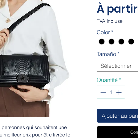
À parti
TVA Incluse
Color
*
Tamaño
*
Sélectionner
Quantité
*
Ajouter au pan
ux personnes qui souhaitent une
Com
meilleur prix pour être livrée le