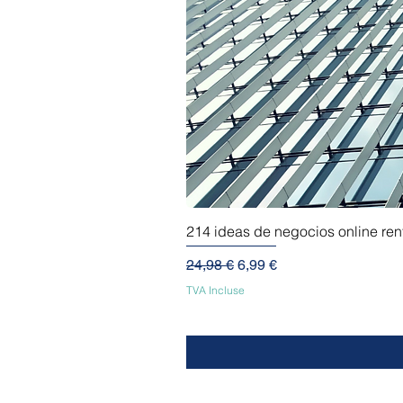
214 ideas de negocios online re
Prix original
Prix promotionnel
24,98 €
6,99 €
TVA Incluse