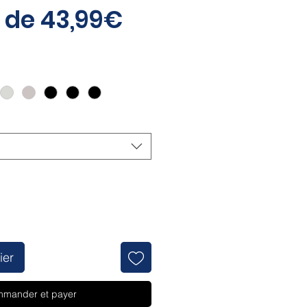
Prix
r de
43,99€
promotionnel
ier
mander et payer