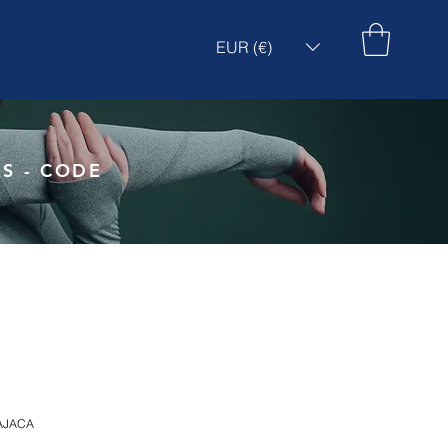
EUR (€)
S - CODE
CAJACA