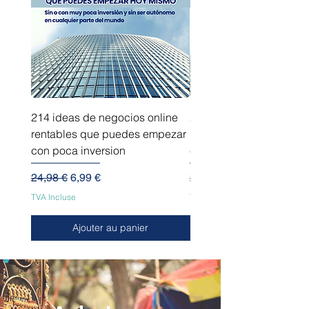
214 ideas de negocios online
214 ideas de negocios
rentables que puedes empezar
innovadores que puede
con poca inversion
empezar sin capital
Prix original
Prix promotionnel
Prix original
24,98 €
6,99 €
24,98 €
TVA Incluse
TVA Incluse
Ajouter au panier