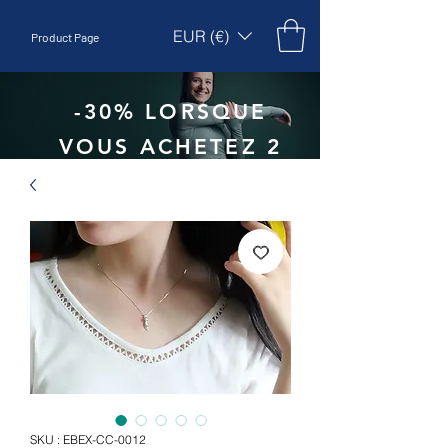
EUR (€)
Product Page
-30% LORSQUE
VOUS ACHETEZ 2
UNITÉS - CODE
:
EBEPEX30
SKU : EBEX-CC-0012