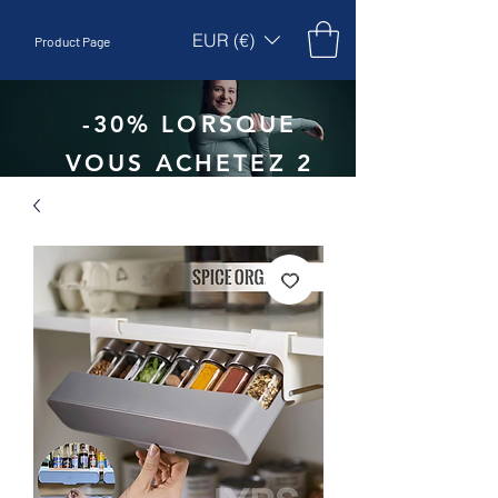
EUR (€)
Product Page
-30% LORSQUE
VOUS ACHETEZ 2
UNITÉS - CODE
:
EBEPEX30