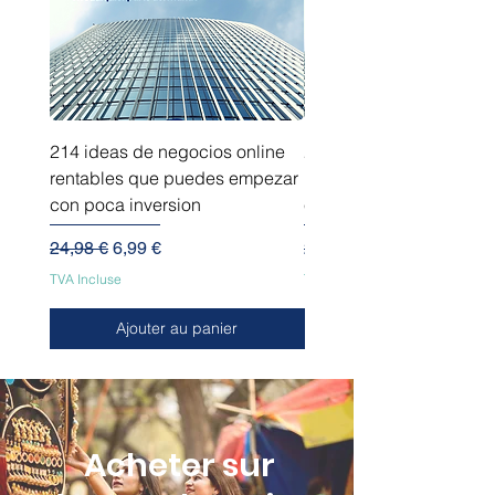
214 ideas de negocios online
214 ideas de negocios
rentables que puedes empezar
innovadores que puede
con poca inversion
empezar sin capital
Prix original
Prix promotionnel
Prix original
24,98 €
6,99 €
24,98 €
TVA Incluse
TVA Incluse
Ajouter au panier
Acheter sur