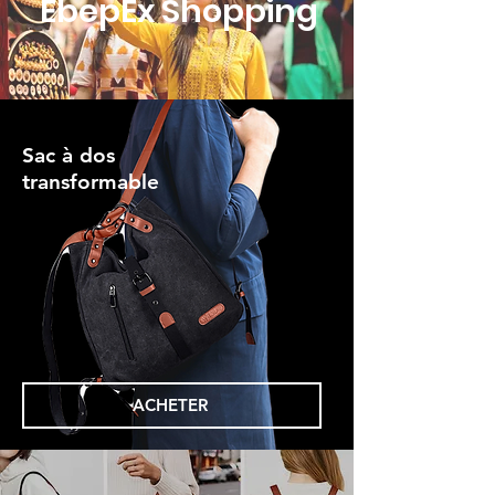
EbepEx Shopping
Sac à dos
transformable
ACHETER