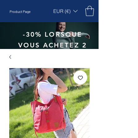
EUR (€)
Product Page
-30% LORSQUE
VOUS ACHETEZ 2
UNITÉS - CODE
:
EBEPEX30