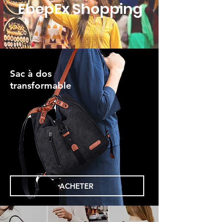
EbepEx Shopping
Sac à dos
transformable
ACHETER