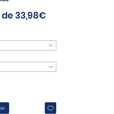
Prix
r de
33,98€
promotionnel
ier