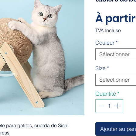
À parti
TVA Incluse
Couleur
*
Sélectionner
Size
*
Sélectionner
Quantité
*
te para gatitos, cuerda de Sisal
Ajouter au pan
press