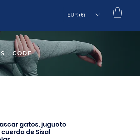
EUR (€)
S - CODE
rascar gatos, juguete
 cuerda de Sisal
olas