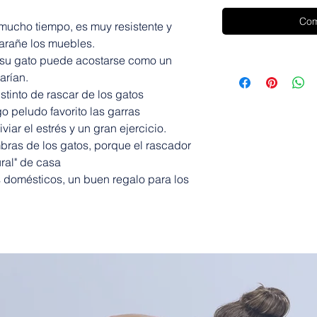
Com
 mucho tiempo, es muy resistente y
 arañe los muebles.
: su gato puede acostarse como un
tarían.
nstinto de rascar de los gatos
go peludo favorito las garras
viar el estrés y un gran ejercicio.
bras de los gatos, porque el rascador
ural" de casa
 domésticos, un buen regalo para los