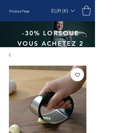
EUR (€)
Product Page
-30% LORSQUE
VOUS ACHETEZ 2
UNITÉS - CODE
:
EBEPEX30