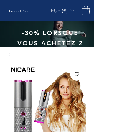
EUR (€)
Product Page
-30% LORSQUE
VOUS ACHETEZ 2
UNITÉS - CODE
:
EBEPEX30