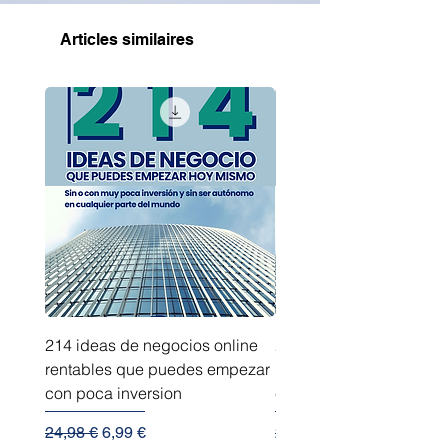
Articles similaires
214 ideas de negocios online
214 ideas de negocios
rentables que puedes empezar
innovadores que puede
con poca inversion
empezar sin capital
Prix original
Prix promotionnel
Prix original
24,98 €
6,99 €
24,98 €