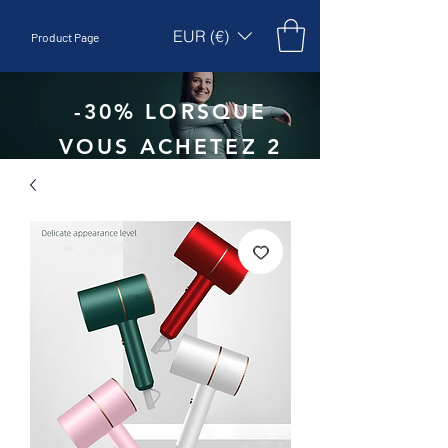
EUR (€)
Product Page
-30% LORSQUE
VOUS ACHETEZ 2
UNITÉS - CODE
:
EBEPEX30