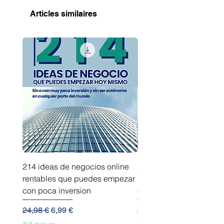
Articles similaires
214 ideas de negocios online
214 ideas de negocios
rentables que puedes empezar
innovadores que puede
con poca inversion
empezar sin capital
Prix original
Prix promotionnel
Prix original
24,98 €
6,99 €
24,98 €