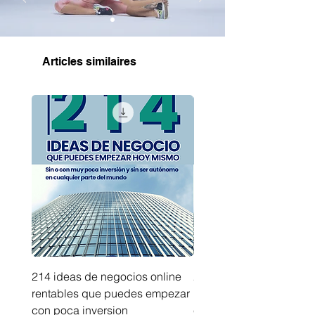
Articles similaires
214 ideas de negocios online
214 ideas de negocios
rentables que puedes empezar
innovadores que puede
con poca inversion
empezar sin capital