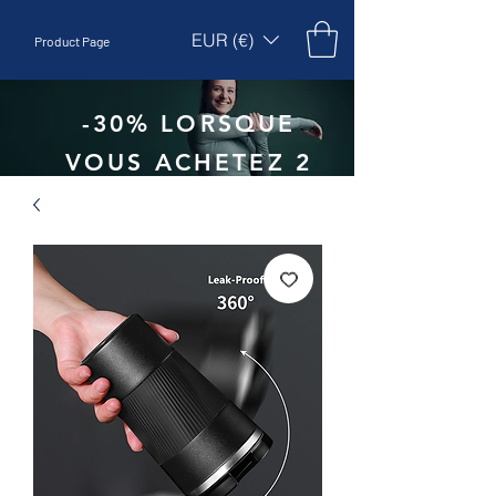
EUR (€)
Product Page
-30% LORSQUE
VOUS ACHETEZ 2
UNITÉS - CODE
:
EBEPEX30