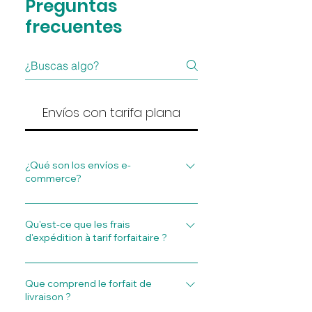
Preguntas
frecuentes
Envíos con tarifa plana
¿Qué son los envíos e-
commerce?
Los envíos ecommerce (envíos
e-commerce) son
Qu'est-ce que les frais
d'expédition à tarif forfaitaire ?
básicamente el sistema para
que lo que compras online
L’expédition forfaitaire (Flat
termine en tus manos, ya sea
Rate Ecommerce Shipping™ –
Que comprend le forfait de
en tu casa, en un locker o
livraison ?
TPE™) constitue une solution
donde te venga mejor. Sin