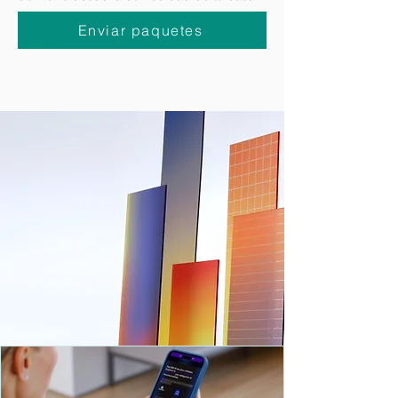
puedas
solicitar la recogida de paquetes a
domicilio
desde la comodidad de tu casa.
Enviar paquetes