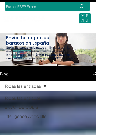
ME
NU
CONTACTE-NOUS
Envío de paquetes
baratos en España
Envío de paquetes baratos
en España con la
empresa de paquetería y mensajería más
innovadora del país.
Enviar paquetes baratos
nacionales
e internacionales con
EBEP Express
.
Blog
Todas las entradas
Todas las entradas
ENVOI DE COLIS
Intelligence Artificielle