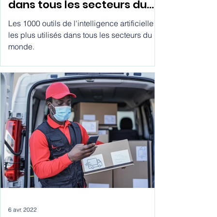
artificielle les plus utilisés
dans tous les secteurs du
monde. La liste
Les 1000 outils de l'intelligence artificielle
d'intelligence artificielle
les plus utilisés dans tous les secteurs du
monde.
gratuite en français la plus
complète de la planète