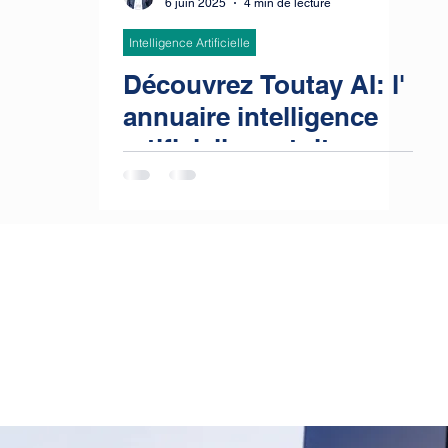
6 juin 2025
4 min de lecture
Intelligence Artificielle
Découvrez Toutay AI: l'
annuaire intelligence
artificielle gratuite avec
plus de 1.000.000 apps,
web y plateformes
récommandés,
Intelligence artificielle
gratuite en français