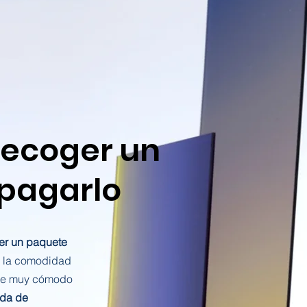
recoger un
 pagarlo
er un paquete
 la comodidad
ne muy cómodo
ida de