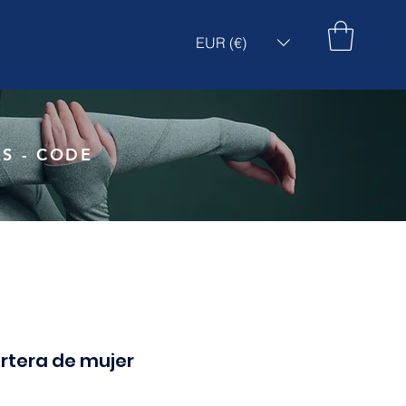
EUR (€)
S - CODE
rtera de mujer