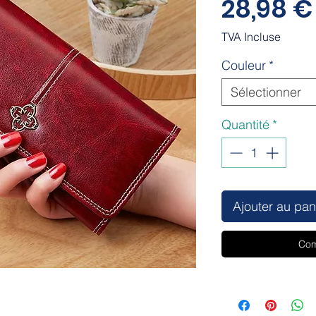
28,98 €
TVA Incluse
Couleur
*
Sélectionner
Quantité
*
Ajouter au pan
Com