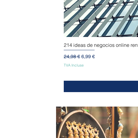
214 ideas de negocios online re
Prix original
Prix promotionnel
24,98 €
6,99 €
TVA Incluse