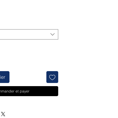
Prix
ier
mander et payer