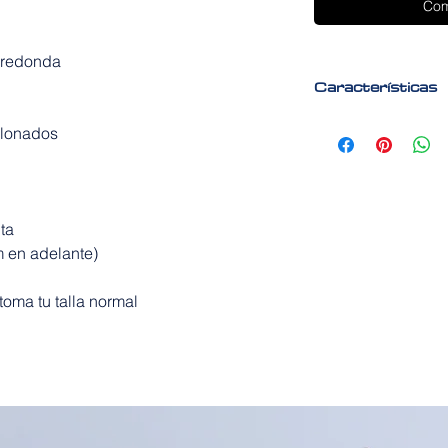
Com
a redonda
Características
Zapatos y bolsos 
alonados
Elegantes Zapato
fiesta o causal.
ta
m en adelante)
, toma tu talla normal