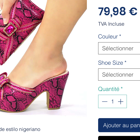
79,98 €
TVA Incluse
Couleur
*
Sélectionner
Shoe Size
*
Sélectionner
Quantité
*
Ajouter au pan
e estilo nigeriano