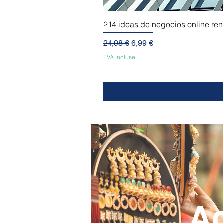
214 ideas de negocios online re
Prix original
Prix promotionnel
24,98 €
6,99 €
TVA Incluse
A