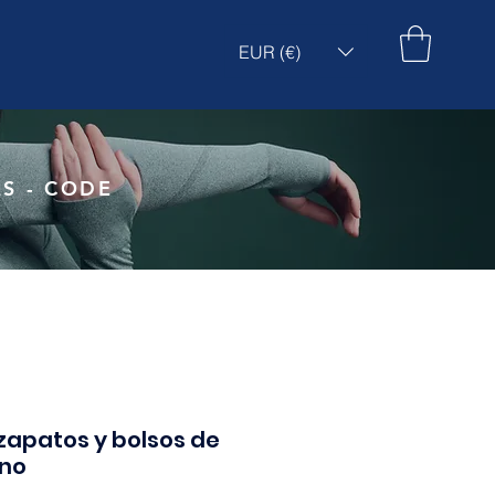
EUR (€)
S - CODE
zapatos y bolsos de
ano