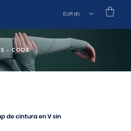
EUR (€)
S - CODE
p de cintura en V sin