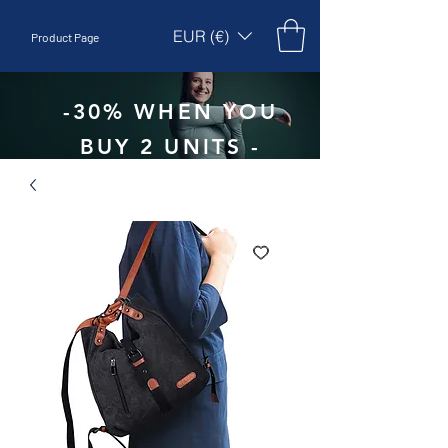
EUR (€)
Product Page
-30% WHEN YOU
BUY 2 UNITS -
CODE:
EBEPEX30