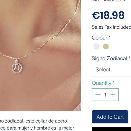
P
€18.98
Sales Tax Include
Colour
*
Signo Zodiacal
*
Select
Quantity
*
Add to Cart
gno zodiacal, este collar de acero
aco para mujer y hombre es la mejor