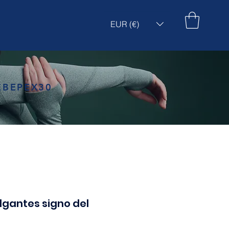
EUR (€)
EBEPEX30
lgantes signo del