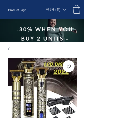
EUR (€)
Product Page
-30% WHEN YOU
BUY 2 UNITS -
CODE:
EBEPEX30