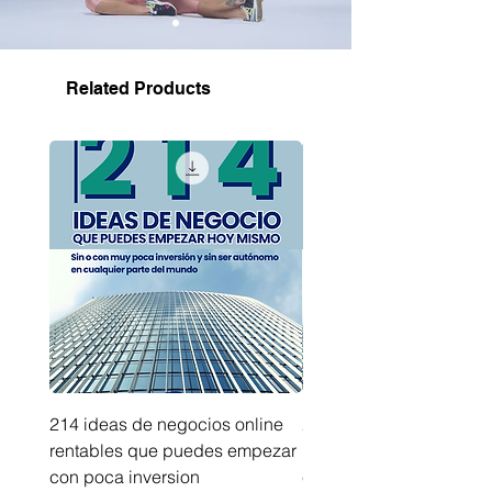
Related Products
214 ideas de negocios online
214 ideas de negocios
rentables que puedes empezar
innovadores que puede
con poca inversion
empezar sin capital