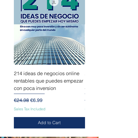
214 ideas de negocios online
214 ideas de negocios
rentables que puedes empezar
innovadores que puede
con poca inversion
empezar sin capital
Regular Price
Sale Price
Regular Price
€24.98
€6.99
€24.98
Sales Tax Included
Sales Tax Included
Add to Cart