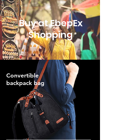
Buy at EbepEx
Shopping
Convertible
backpack bag