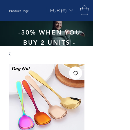
EUR (€)
Product Page
-30% WHEN YOU
BUY 2 UNITS -
CODE:
EBEPEX30