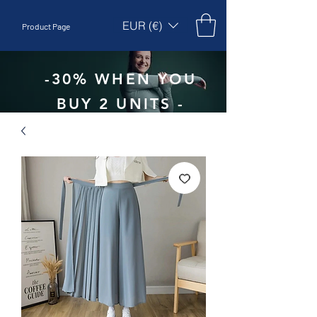
EUR (€)
Product Page
-30% WHEN YOU
BUY 2 UNITS -
CODE:
EBEPEX30