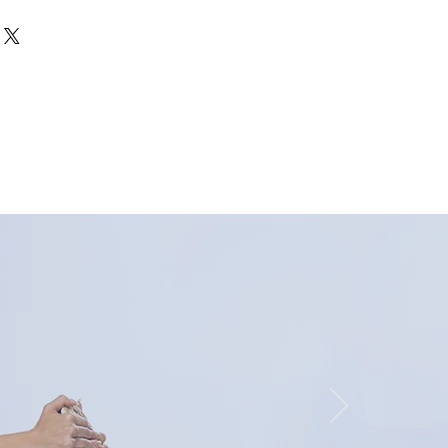
eguridad RFID & Antirrobo Y
Viaje]: La billetera de pasaporte
MSKS PU está equipada con
cción RFID, que puede evitar
 información de su tarjeta se filtre
, evitar su pasaporte, tarjeta de
 de embarque sea escaneado, y
 desmagnetización y garantizar la
información. No necesita
a fuga de información.
ta tu viaje.
d & Multifunción]: Esta funda
 viaje tiene 4 ranuras para
lo grande para efectivo, 1 ranura
 ranura para boletos, 2 ranuras
. El diseño multifuncional puede
ersas necesidades y facilitarle el
de sus diversos documentos
tenencias personales. El diseño
anura para tarjetas hace que sea
itar.