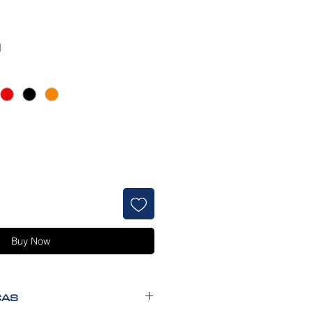
rice
d
Buy Now
CAS