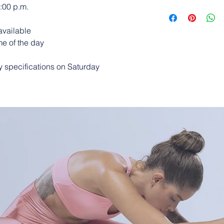
:00 p.m.
✈️ [Bloqueo De S
Disfrute De Cada 
funda de cuero 
available
material de prote
me of the day
eficazmente que la
y, al mismo tiempo
y specifications on Saturday
crédito, tarjeta
también evitar la
seguridad de su 
preocuparse por l
simplemente disfru
✈️ [Gran Capacida
para pasaporte de
tarjetas, 1 bolsil
para pasaporte, 1
para tarjetas SIM
satisfacer sus div
almacenamiento 
importantes y per
razonable de la r
fácil de poner y qu