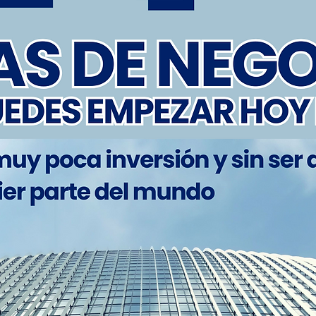
Para Regalos]: Es
estilo novedoso y
exquisita. Está d
colores. Puede el
entre 8 colores. D
atractivo, se pue
elección para el
amigo, Navidad y 