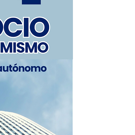
ta funda de pasaporte tiene un
 está llena de una textura
iseñado en una variedad de
egir el color que le pertenece
iseño clásico y unisex, asequible y
de utilizar como regalo de primera
 día del padre, cumpleaños de un
otros días festivos.