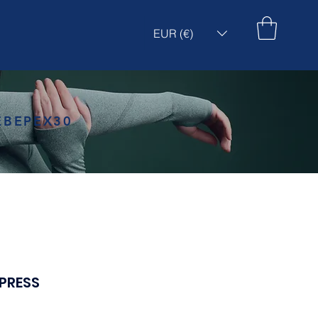
EUR (€)
EBEPEX30
PRESS