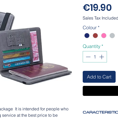
P
€19.90
Sales Tax Include
Colour
*
Quantity
*
Add to Cart
ckage It is intended for people who
CARACTERISTI
g service at the best price to be