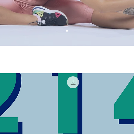
✈️ [Vendaje Elásti
Cuero Cómodo Y D
cartera de pasapo
adoptan un diseño
antirrobo, puede
de caídas y pérdi
para porta pasap
de alta calidad. 
pasaportes es livi
lo que puede prot
✈️ [Adecuado Par
Todos Los Pasapor
MSKS funda pasa
puede adaptarse 
pasaporte, inclui
estadounidenses y
que preocuparse 
tamaño . Además, 
billetera de viaje
transportar y no 
✈️ [Opciones De 