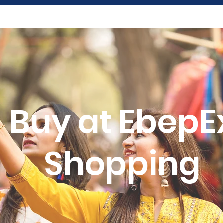
Buy at EbepE
Shopping