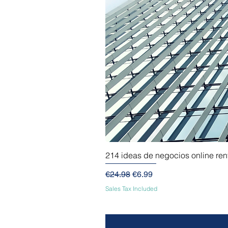
214 ideas de negocios online re
Regular Price
Sale Price
€24.98
€6.99
Sales Tax Included