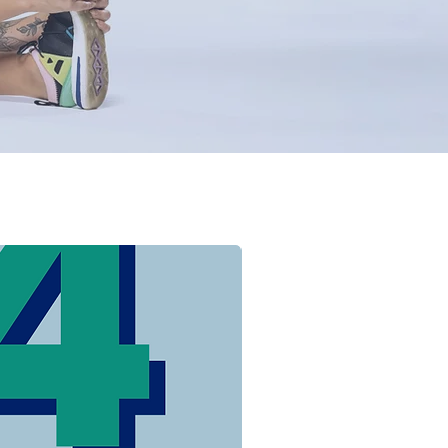
co Alto Anticaídas/Antirrobo &
e Primera Calidad]: Estas
rte de viaje son especiales y
 de vendaje elástico alto
n proteger mejor sus pertenencias
das. Y nuestras carteras de viaje
ortes están hechas de cuero PU
El soporte de cuero para
ano, portátil y a prueba de polvo,
eger mejor sus objetos de valor.
a Pasaportes Del Reino Unido Y
tes Europeos & Diseño Portátil]:
porte para mujeres/hombres, que
a la mayoría de los tamaños de
dos los pasaportes británicos,
 europeos, por lo que no tiene
por la incompatibilidad de
el diseño liviano hace que esta
 con bloqueo RFID sea fácil de
ocupe espacio.
Varios Colores & La Mejor Opción