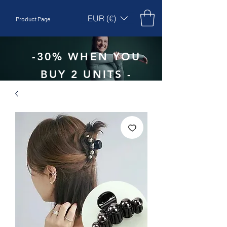
EUR (€)
Product Page
-30% WHEN YOU
BUY 2 UNITS -
CODE:
EBEPEX30