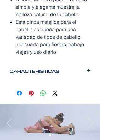
simple y elegante muestra la
belleza natural de tu cabello
Esta pinza metálica para el
cabello es buena para una
variedad de tipos de cabello,
adecuada para fiestas, trabajo,
viajes y uso diario
CARACTERISTICAS
No dañará tu cabello.
Perfectas para todas las longitudes y
texturas de cabello (cabello grueso,
fino, rizado o liso), estas pinzas
metálicas para el cabello sujetan
cómodamente el cabello para
brindar una sujeción segura sin que
se caiga.
Los dientes están redondeados para