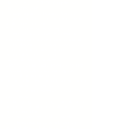
electrónico y las PYMES. Sus principales
servicios incluyen:
Mensajería para particulares: Servicio
dirigido a personas que requieren envíos
puntuales y económicos.
Paquetería urgente para empresas:
Soluciones de envío rápido y eficiente,
esenciales para la operativa empresarial.
Marketplace multivendedor: Espacio para
que emprendedores y tiendas online
comercialicen sus productos sin
intermediarios corporativos.
Desarrollo de aplicaciones web y móviles:
Creación de soluciones tecnológicas
personalizadas desde cero.
Tiendas online avanzadas: Implementación
de plataformas de venta con
funcionalidades superiores y adaptadas a
cada negocio.
Marketing digital: Estrategias orientadas a
aumentar la visibilidad y el alcance de los
comercios en línea.
Gestoría y asesoría fiscal y contable:
Soporte especializado para la gestión
administrativa y tributaria de PYMES.