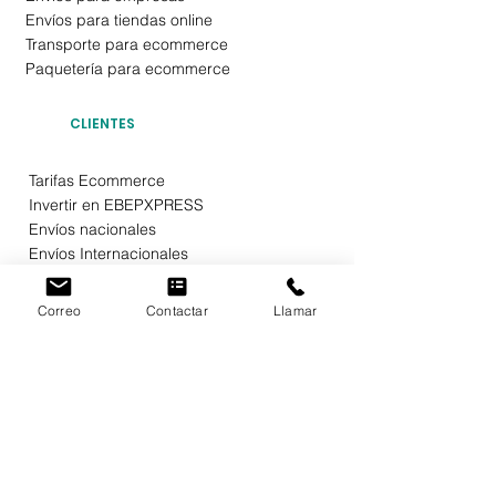
Envíos para tiendas online
Transporte para ecommerce
Paquetería para ecommerce
CLIENTES
Tarifas Ecommerce
Invertir en EBEPXPRESS
Envíos nacionales
Envíos Internacionales
Puntos EBEPEXPRESS
Tarifa Plana Envíos (TPE)
Correo
Contactar
Llamar
Compartir envíos
Enviar un paquete
Acuerdo mercantil
Particulares
Empresas
Diseño Web
Condiciones