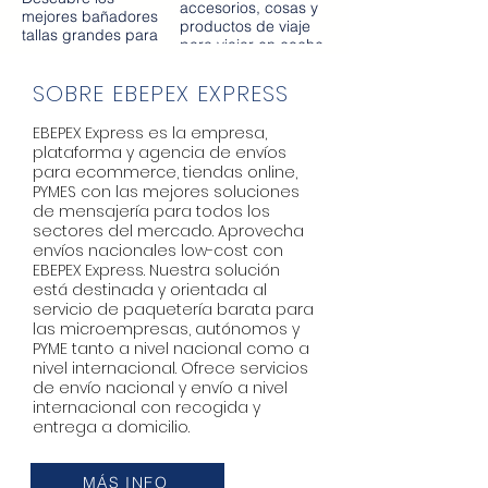
ruido, entre otros
accesorios, cosas y
mejores bañadores
auriculares de muy
productos de viaje
tallas grandes para
alta tecnologia.
para viajar en coche
mujeres curvilíneas
sea con niños, con
en España con
mascotas o con
SOBRE EBEPEX EXPRESS
envíos en todo el
amigos. Encuentra
mundo de manera
artículos de viaje en
rápida.
EBEPEX Express
es la empresa,
coche en la tienda
plataforma y agencia de envíos
del viajero
para ecommerce, tiendas online,
PARAIRDEVACACIONES.COM
PYMES con las mejores soluciones
con entrega
de mensajería para todos los
inmediata en toda
sectores del mercado. Aprovecha
España y el mundo
entero.
envíos nacionales low-cost con
EBEPEX Express. Nuestra solución
está destinada y orientada al
servicio de
paquetería barata
para
las microempresas, autónomos y
PYME tanto a nivel nacional como a
nivel internacional. Ofrece servicios
de envío nacional y envío a nivel
internacional con recogida y
entrega a domicilio.
MÁS INFO