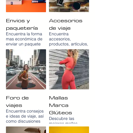
Envios y
Accesorios
paquetería
de viaje
Encuentra la forma
Encuentra
mas económica de
accesorios,
enviar un paquete
productos, artículos,
nacional e
gadgets y cosas de
internacional con el
viaje para viajar con
servicio de
la mente tranquila y
paqueteria express
con total comodidad
y servicio de
a precios muy bajos
mensajería low cost
en la tienda de
en España EBEP
artículos de viaje
Express con
Para ir de
servicios de
Vacaciones
recogida a domicilio.
PARAIRDEVACACIONES.COM
Foro de
Mallas
viajes
Marca
Glúteos
Encuentra consejos
e ideas de viaje, así
Descubre las
como discusiones
mejores mallas
sobre sitios, lugares,
marca glúteos en
chollos y consejos