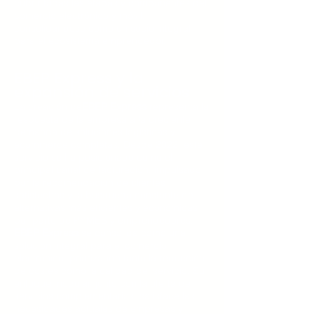
cubrir todas las etapas y componentes del
comercio electrónico y móvil,
consolidándose como un socio integral
para el ecosistema emprendedor.
EBEP Express y la
expansión de servicios
La creación de
EBEP Express
representa la
respuesta de la empresa a la creciente
demanda de soluciones logísticas y
ecommerce completas. Desde 2022, este
servicio se ha posicionado como el
principal canal de facturación, impulsado
por la recomendación de clientes
satisfechos y la búsqueda constante de
alternativas más eficientes y económicas
por parte de PYMES y emprendedores.
EBEP Express
se consolida como una
solución integral para el comercio
electrónico, priorizando tanto la reducción
de costes como la calidad del servicio. Su
enfoque modular, junto con la oferta de
servicios complementarios, satisface las
necesidades actuales de empresas y