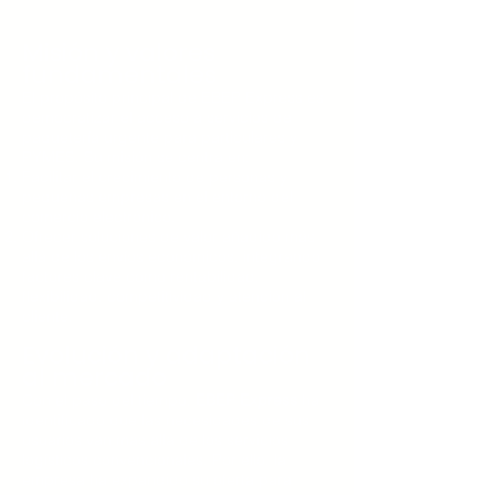
Misión y valores
fundamentales
El propósito principal de EBEP Express es
democratizar el acceso a servicios de
paquetería urgente para particulares y
PYMES. Su misión se centra en:
Facilitar el crecimiento de personas y
pequeñas empresas en el entorno del
comercio electrónico.
Ofrecer soluciones de valor añadido más
allá de los envíos económicos, integrando
factores clave como rentabilidad,
flexibilidad, competitividad y atención al
cliente.
Evolución y adaptación
al mercado
Con el paso del tiempo,
EBEP Express
ha
identificado que las necesidades de sus
usuarios van más allá de los servicios
logísticos convencionales. Por ello, la
empresa ha expandido su oferta para