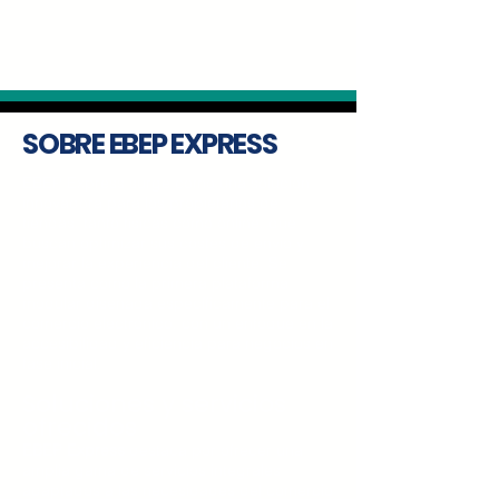
SOBRE EBEP EXPRESS
EBEP Express surge como una solución
innovadora para los propietarios de
tiendas, tanto físicas como online, que
buscan optimizar sus costes de envío y
mejorar la experiencia del cliente. Se
presenta como la primera plataforma
modular diseñada específicamente para el
comercio electrónico, con un enfoque en la
accesibilidad y eficiencia para negocios en
fase inicial.
Soluciones y servicios
ofrecidos
EBEP Express
destaca por ofrecer una
amplia gama de servicios integrales
adaptados a las necesidades del comercio