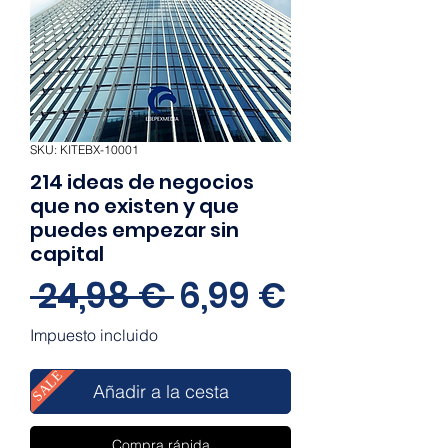
SKU: KITEBX-10001
214 ideas de negocios
que no existen y que
puedes empezar sin
capital
Precio
Precio
 24,98 € 
6,99 €
de
Impuesto incluido
oferta
SALE
Añadir a la cesta
Compra rápida