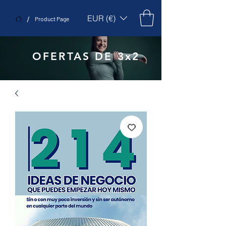
EUR (€)
/
Product Page
OFERTAS DE 3x2