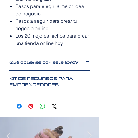
Pasos para elegir la mejor idea
de negocio
Pasos a seguir para crear tu
negocio online
Los 20 mejores nichos para crear
una tienda online hoy
Qué obtienes con este libro?
KIT DE RECURSOS PARA
101 ideas de negocios innovadores y
EMPRENDEDORES
rentables
61 ideas para pequeñas empresas
Si quieres tener el
libro con los 9
con poca inversión
beneficios extra
, hay una versión de
52 ideas de negocios que puedes
este libro con opcion a suscripción que
crear offline
incuye:
Más de 150 recursos para ayudarte
El libro de 214 ideas de negocios
a crear, gestionar y optimizar tu idea
online innovadores y rentables que
de negocio.
puedes hacer en cualquier país.