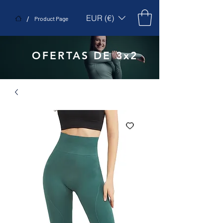
EUR (€)
/
Product Page
OFERTAS DE 3x2