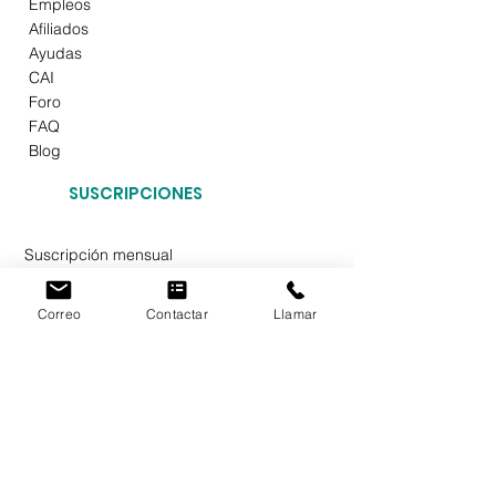
Empleos
Afiliados
Ayudas
CAI
Foro
FAQ
Blog
SUSCRIPCIONES
Suscripción mensual
Suscripción semestral
Suscripción anual
Correo
Contactar
Llamar
Paquetes de hasta 1kg
Paquetes de hasta 3kg
Paquetes de hasta 5kg
Paquetes de hasta 10kg
Paquetes de hasta 20kg
Paquetes de hasta 30kg
Paquetes de hasta 40kg