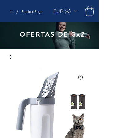
EUR (€)
/
Product Page
OFERTAS DE 3x2