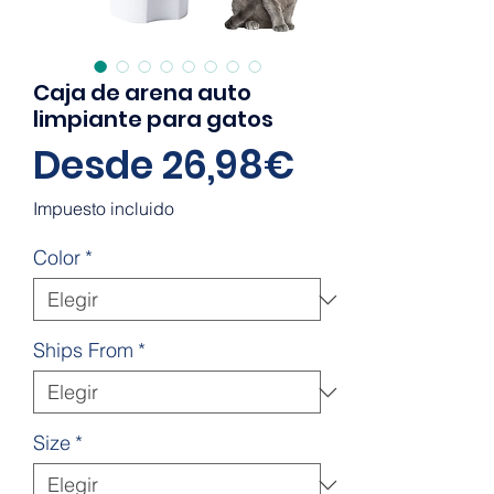
Caja de arena auto
limpiante para gatos
Precio
Desde
26,98€
de
Impuesto incluido
oferta
Color
*
Ships From
*
Size
*