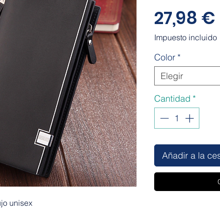
27,98 €
Impuesto incluido
Color
*
Elegir
Cantidad
*
Añadir a la ce
ujo unisex