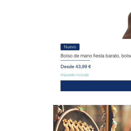
Nuevo
Bolso de mano fiesta barato, bols
Precio de oferta
Desde
43,99 €
Impuesto incluido