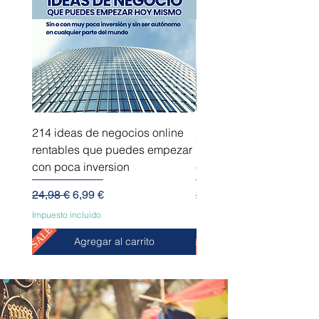
214 ideas de negocios online
214 ideas de negocios
rentables que puedes empezar
innovadores que puede
con poca inversion
empezar sin capital
Precio
Precio de oferta
Precio
24,98 €
6,99 €
24,98 €
Impuesto incluido
Impuesto incluido
SALE
SALE
Agregar al carrito