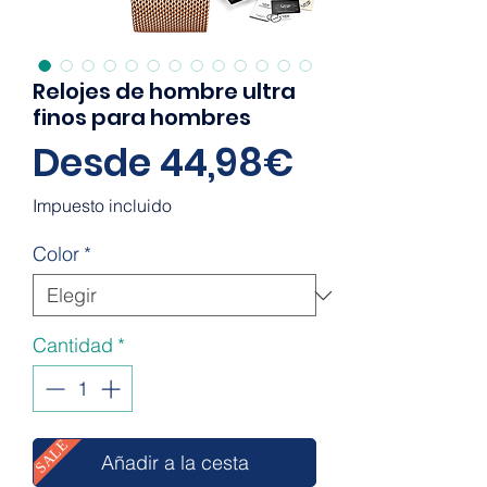
Relojes de hombre ultra
finos para hombres
Precio
Desde
44,98€
de
Impuesto incluido
oferta
Color
*
Cantidad
*
SALE
Añadir a la cesta