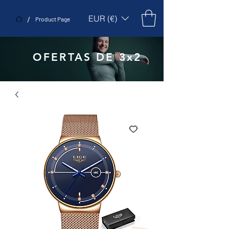
EUR (€)
/
Product Page
OFERTAS DE 3x2