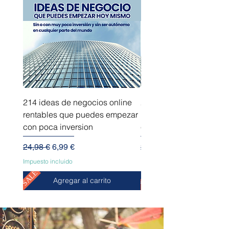
214 ideas de negocios online
214 ideas de negocios
rentables que puedes empezar
innovadores que puede
con poca inversion
empezar sin capital
Precio
Precio de oferta
Precio
24,98 €
6,99 €
24,98 €
Impuesto incluido
Impuesto incluido
SALE
SALE
Agregar al carrito