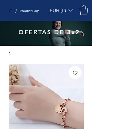
EUR (€)
/
Product Page
OFERTAS DE 3x2