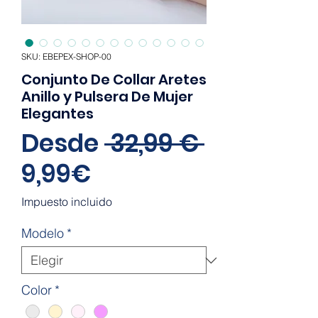
SKU: EBEPEX-SHOP-00
Conjunto De Collar Aretes
Anillo y Pulsera De Mujer
Elegantes
Precio
Desde
 32,99 € 
Precio
9,99€
de
Impuesto incluido
oferta
Modelo
*
Color
*