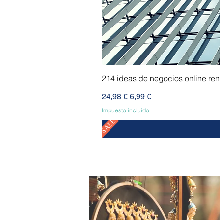
214 ideas de negocios online re
Precio
Precio de oferta
24,98 €
6,99 €
Impuesto incluido
SALE