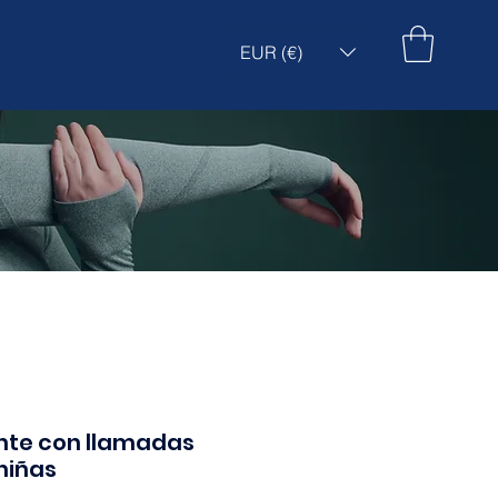
EUR (€)
ente con llamadas
niñas