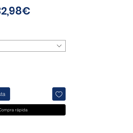
Precio
32,98€
de
oferta
sta
Compra rápida