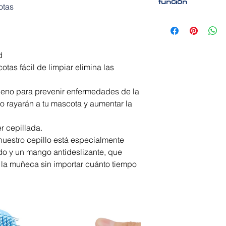
función
otas
Cepillo y remove
peine para masc
ideal para el cu
Cepillo para masc
d
otas fácil de limpiar elimina las
ueno para prevenir enfermedades de la
no rayarán a tu mascota y aumentar la
r cepillada.
nuestro cepillo está especialmente
o y un mango antideslizante, que
y la muñeca sin importar cuánto tiempo