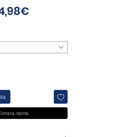
Precio
14,98€
de
oferta
sta
Compra rápida