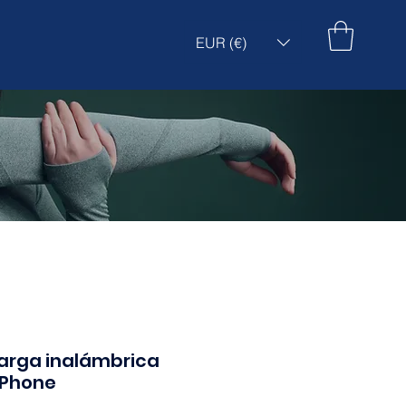
EUR (€)
arga inalámbrica
iPhone