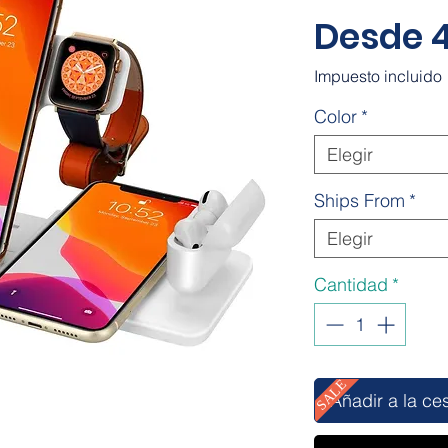
Desde
Impuesto incluido
Color
*
Elegir
Ships From
*
Elegir
Cantidad
*
SALE
Añadir a la ce