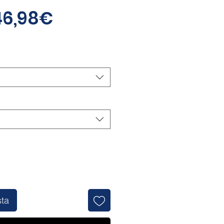
Precio
46,98€
de
oferta
sta