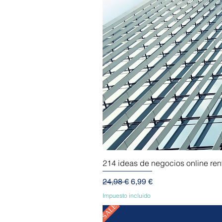
214 ideas de negocios online re
Precio
Precio de oferta
24,98 €
6,99 €
Impuesto incluido
SALE