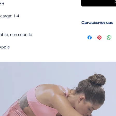
USB
carga: 1-4
Características
Estación de carg
able, con soporte
Carga rápida de 
cargador rápido d
Apple
Proporciona contr
de voltaje, y prev
Esta base de car
iPhone, al mismo 
compatibilidad pa
Un buen accesorio
noche, ahora es p
espacio de vida