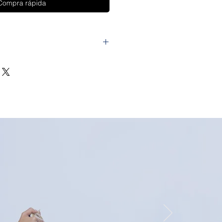
Compra rápida
a inalámbrica
seguridad: equipado con
e 18 W de alta calidad y cable.
ol de temperatura y protección
ención de cortocircuitos.
ga inalámbrica puede cargar
tiempo, ahorra costos. Amplia
ra cubrir todos los dispositivos.
 para tu escritorio y mesita de
erfecto para simplificar tu