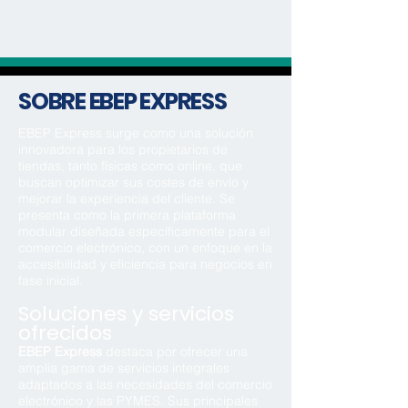
SOBRE EBEP EXPRESS
EBEP Express surge como una solución
innovadora para los propietarios de
tiendas, tanto físicas como online, que
buscan optimizar sus costes de envío y
mejorar la experiencia del cliente. Se
presenta como la primera plataforma
modular diseñada específicamente para el
comercio electrónico, con un enfoque en la
accesibilidad y eficiencia para negocios en
fase inicial.
Soluciones y servicios
ofrecidos
EBEP Express
destaca por ofrecer una
amplia gama de servicios integrales
adaptados a las necesidades del comercio
electrónico y las PYMES. Sus principales