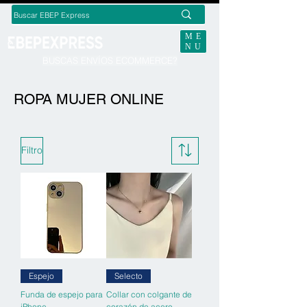
ME
NU
BUSCAS ENVÍOS ECOMMERCE?
ROPA MUJER ONLINE
Filtro
Espejo
Selecto
Funda de espejo para
Collar con colgante de
iPhone
corazón de acero