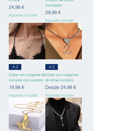
inoxidable
Precio
24,98 €
Precio
29,98 €
Impuesto incluido
Impuesto incluido
A-Z
A-Z
Collar con colgante de
Collar con colgantes
iniciales con corazón
de letras iniciales
Precio
Precio de oferta
19,98 €
Desde
24,98 €
Impuesto incluido
Impuesto incluido