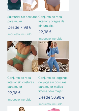
Sujetador sin costuras
Conjunto de ropa
para mujer
interior y bragas de
cintura alta
Precio de oferta
Desde
7,98 €
Precio
22,98 €
Impuesto incluido
Impuesto incluido
Conjunto de ropa
Conjunto de leggings
interior sin costuras
de yoga sin costuras
para mujer
para mujer, mallas
fitness para mujer
Precio
22,98 €
Precio de oferta
Desde
36,98 €
Impuesto incluido
Impuesto incluido