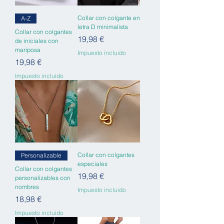
Collar con colgante en
A-Z
letra D minimalista
Collar con colgantes
Precio
19,98 €
de iniciales con
mariposa
Impuesto incluido
Precio
19,98 €
Impuesto incluido
Collar con colgantes
Personalizable
especiales
Collar con colgantes
Precio
19,98 €
personalizables con
nombres
Impuesto incluido
Precio
18,98 €
Impuesto incluido