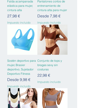
Falda acampanada
Pantalones cortos de
elástica para mujer,
entrenamiento de
cintura alta
cintura alta para mujer
Precio
Precio de oferta
27,98 €
Desde
7,98 €
Impuesto incluido
Impuesto incluido
Sostén deportivo para
Conjunto de tops y
mujer, Brasier
bragas sexy sin
deportivo, Sujetador
costuras
Deportivo Fitness
Precio
22,98 €
Precio de oferta
Desde
9,98 €
Impuesto incluido
Impuesto incluido