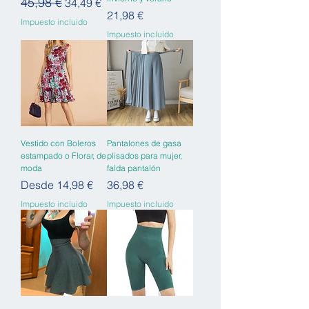
45,98 €
Precio
Precio de oferta
34,49 €
Precio
21,98 €
Impuesto incluido
Impuesto incluido
Vestido con Boleros
Pantalones de gasa
estampado o Florar, de
plisados para mujer,
moda
falda pantalón
Precio de oferta
Precio
Desde
14,98 €
36,98 €
Impuesto incluido
Impuesto incluido