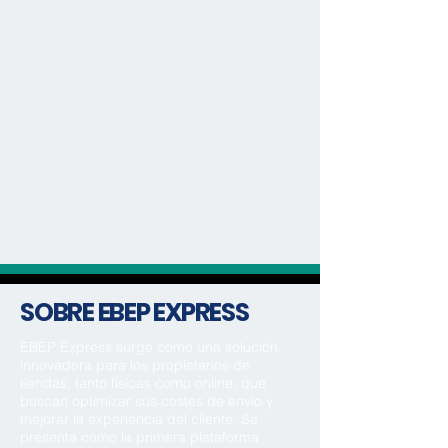
SOBRE EBEP EXPRESS
EBEP Express surge como una solución
innovadora para los propietarios de
tiendas, tanto físicas como online, que
buscan optimizar sus costes de envío y
mejorar la experiencia del cliente. Se
presenta como la primera plataforma