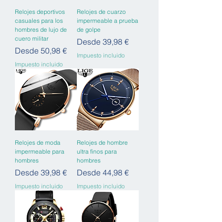
Relojes deportivos
Relojes de cuarzo
casuales para los
impermeable a prueba
hombres de lujo de
de golpe
cuero militar
Precio de oferta
Desde
39,98 €
Precio de oferta
Desde
50,98 €
Impuesto incluido
Impuesto incluido
Relojes de moda
Relojes de hombre
impermeable para
ultra finos para
hombres
hombres
Precio de oferta
Precio de oferta
Desde
39,98 €
Desde
44,98 €
Impuesto incluido
Impuesto incluido