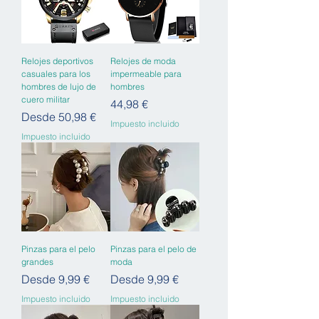
Relojes deportivos
Relojes de moda
casuales para los
impermeable para
hombres de lujo de
hombres
cuero militar
Precio
44,98 €
Precio de oferta
Desde
50,98 €
Impuesto incluido
Impuesto incluido
Pinzas para el pelo
Pinzas para el pelo de
grandes
moda
Precio de oferta
Precio de oferta
Desde
9,99 €
Desde
9,99 €
Impuesto incluido
Impuesto incluido