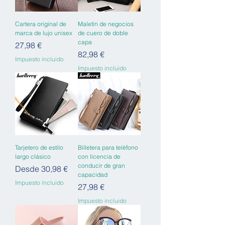
Cartera original de
Maletín de negocios
marca de lujo unisex
de cuero de doble
capa
Precio
27,98 €
Precio
82,98 €
Impuesto incluido
Impuesto incluido
Tarjetero de estilo
Billetera para teléfono
largo clásico
con licencia de
conducir de gran
Precio de oferta
Desde
30,98 €
capacidad
Impuesto incluido
Precio
27,98 €
Impuesto incluido