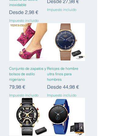
Precio de oferta
Desde
27,98 €
inoxidable
Impuesto incluido
Precio de oferta
Desde
2,98 €
Impuesto incluido
Conjunto de zapatos y
Relojes de hombre
bolsos de estilo
ultra finos para
nigeriano
hombres
Precio
Precio de oferta
79,98 €
Desde
44,98 €
Impuesto incluido
Impuesto incluido