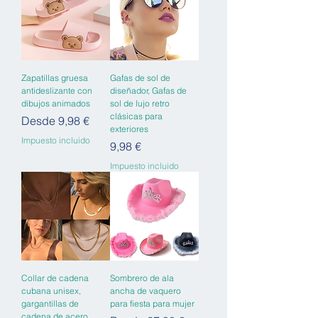
Zapatillas gruesa
Gafas de sol de
antideslizante con
diseñador, Gafas de
dibujos animados
sol de lujo retro
clásicas para
Precio de oferta
Desde
9,98 €
exteriores
Impuesto incluido
Precio
9,98 €
Impuesto incluido
Collar de cadena
Sombrero de ala
cubana unisex,
ancha de vaquero
gargantillas de
para fiesta para mujer
cadena de acero