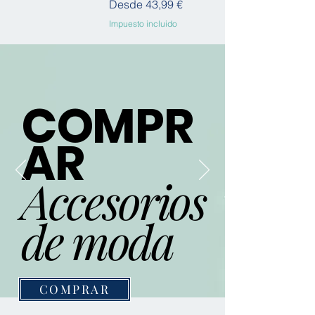
Precio de oferta
Desde
43,99 €
Impuesto incluido
COMPR
AR
Accesorios
de moda
COMPRAR