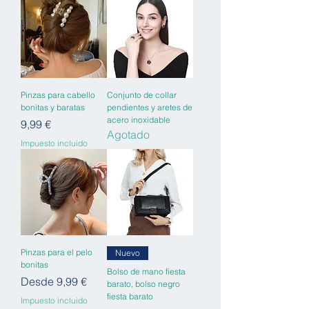
Pinzas para cabello
Conjunto de collar
bonitas y baratas
pendientes y aretes de
acero inoxidable
Precio
9,99 €
Agotado
Impuesto incluido
Pinzas para el pelo
Nuevo
bonitas
Bolso de mano fiesta
Precio de oferta
Desde
9,99 €
barato, bolso negro
fiesta barato
Impuesto incluido