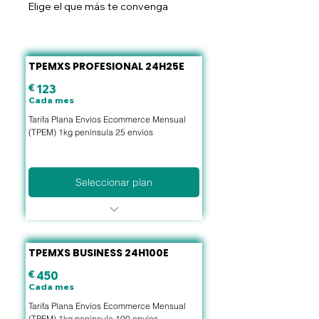
Elige el que más te convenga
TPEMXS PROFESIONAL 24H25E
€
123€
123
Cada mes
Tarifa Plana Envíos Ecommerce Mensual
(TPEM) 1kg península 25 envíos
Seleccionar plan
Precios más acotados y
competitivos
Todos los envíos salen al mismo
TPEMXS BUSINESS 24H100E
precio.
Entrega a domicilio.
€
450€
450
2º intento de entrega + 10 días
Cada mes
de estacionamiento.
Tarifa Plana Envíos Ecommerce Mensual
Notificación por SMS y
(TPEM) 1kg península 100 envíos