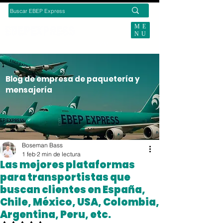
ME
NU
BUSCAS ENVÍOS ECOMMERCE?
Blog de empresa de paquetería y
mensajería
Boseman Bass
1 feb
2 min de lectura
Las mejores plataformas
para transportistas que
buscan clientes en España,
Chile, México, USA, Colombia,
Argentina, Peru, etc.