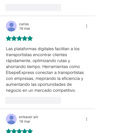
Me gusta
Reaccionar
cariss
18 mar
Obtuvo 5 de 5 estrellas.
Las plataformas digitales facilitan a los 
transportistas encontrar clientes 
rápidamente, optimizando rutas y 
ahorrando tiempo. Herramientas como 
EbepeExpress conectan a transportistas 
con empresas, mejorando la eficiencia y 
aumentando las oportunidades de 
negocio en un mercado competitivo.
Me gusta
Reaccionar
errkaver alir
18 mar
Obtuvo 5 de 5 estrellas.