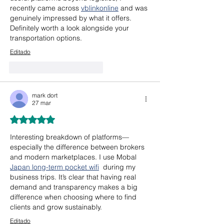
recently came across 
vblinkonline
 and was 
genuinely impressed by what it offers. 
Definitely worth a look alongside your 
transportation options.
Editado
Me gusta
Reaccionar
mark dort
27 mar
Obtuvo 5 de 5 estrellas.
Interesting breakdown of platforms—
especially the difference between brokers 
and modern marketplaces. I use Mobal  
Japan long-term pocket wifi
  during my 
business trips. It’s clear that having real 
demand and transparency makes a big 
difference when choosing where to find 
clients and grow sustainably.
Editado