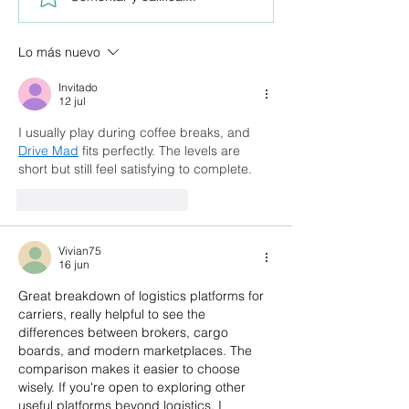
Por qué esta
Aprende por 
herramienta es la
operadores
mejor inteligencia
logísticos ti
Lo más nuevo
artificial para
dificultades 
Invitado
escribir artículos
crecer hoy
12 jul
científicos?
I usually play during coffee breaks, and 
Drive Mad
 fits perfectly. The levels are 
short but still feel satisfying to complete.
Me gusta
Reaccionar
Vivian75
16 jun
Great breakdown of logistics platforms for 
carriers, really helpful to see the 
differences between brokers, cargo 
boards, and modern marketplaces. The 
comparison makes it easier to choose 
wisely. If you're open to exploring other 
useful platforms beyond logistics, I 