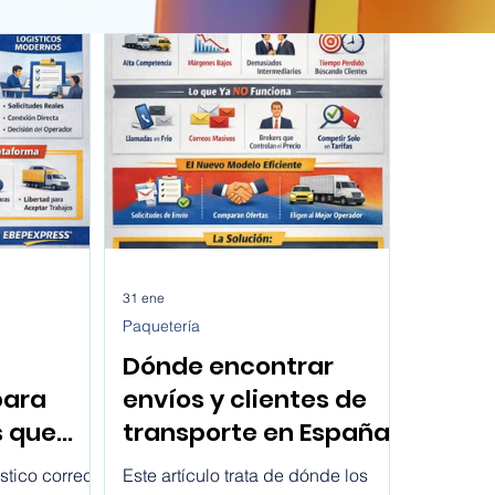
31 ene
Paquetería
Dónde encontrar
para
envíos y clientes de
s que
transporte en España
es en
hoy
stico correcto
Este artículo trata de dónde los