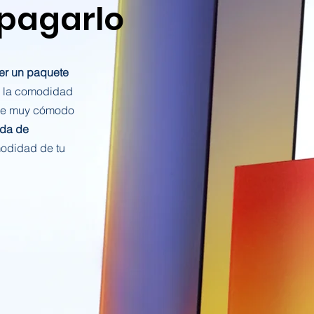
 pagarlo
er un paquete
 la comodidad
ne muy cómodo
ida de
odidad de tu