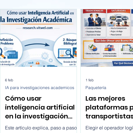
6 feb
1 feb
IA para investigaciones academicos
Paquetería
Cómo usar
Las mejores
inteligencia artificial
plataformas 
en la investigación
transportista
académica paso a
buscan client
Este artículo explica, paso a paso y
Elegir el operador logí