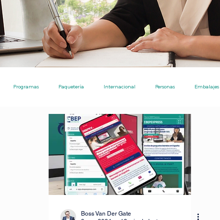
Programas
Paquetería
Internacional
Personas
Embalajes
Ecommerce
Nota de Prensa
Noticias
Ayudas Pro
Envíos
Ecommerce [TPE]
Envíos entre particulares
Consejos
Inversiones
tre particulares
IA para investigaciones academicos
Boss Van Der Gate