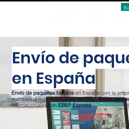
EBEP Express
Marketplace
Crowdsh
Envío de paqu
en España
Envío de paquetes baratos
en España con la empr
mensajería más innovadora del país.
Enviar paque
internacionales con
EBEP Express
.