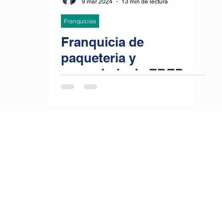
9 mar 2024
13 min de lectura
Franquicias
Franquicia de
paqueteria y
mensajeria de EBEP
Express: una nueva
forma de empezar con
un negocio rentable en
España, ¿Cuánto
cuesta montar una
empresa de
paquetería? ¿Cuánto
cuesta una franquicia?