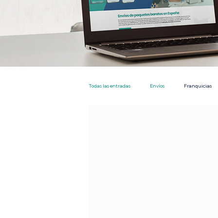
Todas las entradas
Envíos
Franquicias
Nacional
Particulares
Empresas
EBEP Express Plus
Tarifa Plana Envíos 
Tienda
Los más leidos
Envios en