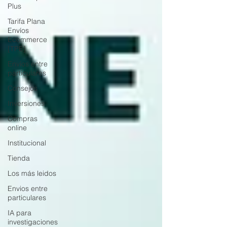
Plus
Tarifa Plana
Envíos
Ecommerce
[TPE]
Envíos entre
particulares
Consejos
Inversiones
Compras
online
Institucional
Tienda
Los más leidos
Envios entre
particulares
IA para
investigaciones