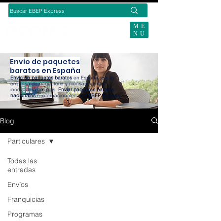
ME
NU
BUSCAS ENVÍOS ECOMMERCE?
Envío de paquetes
baratos en España
Envío de paquetes baratos
en España con la
empresa de paquetería y mensajería más
innovadora del país.
Enviar paquetes baratos
nacionales
e internacionales con
EBEP Express
.
Blog
Particulares
Todas las
entradas
Envíos
Franquicias
Programas