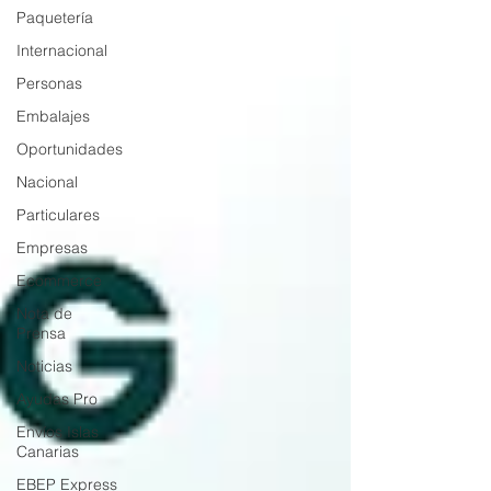
Paquetería
Internacional
Personas
Embalajes
Oportunidades
Nacional
Particulares
Empresas
Ecommerce
Nota de
Prensa
Noticias
Ayudas Pro
Envíos Islas
Canarias
EBEP Express