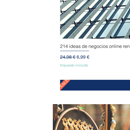
214 ideas de negocios online re
Precio
Precio de oferta
24,98 €
6,99 €
Impuesto incluido
SALE