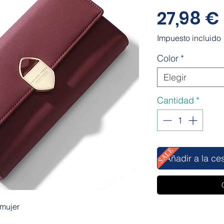
27,98 €
Impuesto incluido
Color
*
Elegir
Cantidad
*
SALE
Añadir a la ce
 mujer