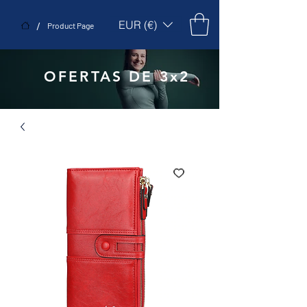
EUR (€)
/
Product Page
OFERTAS DE 3x2