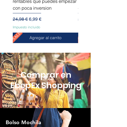
rentables que puedes empezar
innovadores que puede
con poca inversion
empezar sin capital
Precio
Precio de oferta
Precio
24,98 €
6,99 €
24,98 €
Impuesto incluido
Impuesto incluido
SALE
SALE
Agregar al carrito
Comprar en
EbepEx Shopping
Bolso Mochila