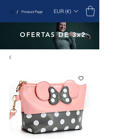
EUR (€)
/
Product Page
OFERTAS DE 3x2