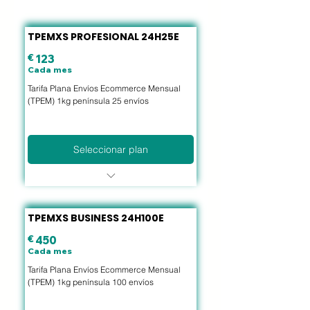
internacionales?
Envios barat
¿Cuál es mejor para
ecommerce 
TPEMXS PROFESIONAL 24H25E
envíos
particulares
€
123€
123
internacionales?
Cada mes
Empresas de envíos
Tarifa Plana Envíos Ecommerce Mensual
(TPEM) 1kg península 25 envíos
internacionales
Seleccionar plan
Precios más acotados y
competitivos
Todos los envíos salen al mismo
TPEMXS BUSINESS 24H100E
precio.
Entrega a domicilio.
€
450€
450
2º intento de entrega + 10 días
Cada mes
de estacionamiento.
Tarifa Plana Envíos Ecommerce Mensual
Notificación por SMS y
(TPEM) 1kg península 100 envíos
localización del cliente.
Acumulación de envíos no