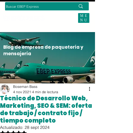
ME
NU
BUSCAS ENVÍOS ECOMMERCE?
Blog de empresa de paquetería y
mensajería
Boseman Bass
4 nov 2021
4 min de lectura
Técnico de Desarrollo Web,
Marketing, SEO & SEM: oferta
de trabajo / contrato fijo /
tiempo completo
Actualizado:
28 sept 2024
Obtuvo NaN de 5 estrellas.