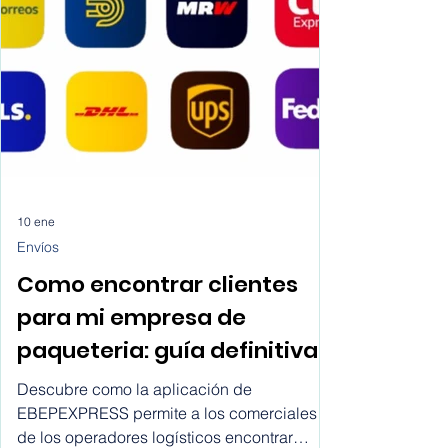
estudiantes e investigadores recurren a
soluciones de IA para escribir artículos
científicos sin una reflexión crítica sobre sus
implicaciones.
10 ene
Envíos
Como encontrar clientes
para mi empresa de
paqueteria: guía definitiva
para los comerciales de
Descubre como la aplicación de