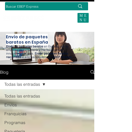
ME
NU
BUSCAS ENVÍOS ECOMMERCE?
Envío de paquetes
baratos en España
Envío de paquetes baratos
en España con la
empresa de paquetería y mensajería más
innovadora del país.
Enviar paquetes baratos
nacionales
e internacionales con
EBEP Express
.
Blog
Todas las entradas
Todas las entradas
Envíos
Franquicias
Programas
Paquetería