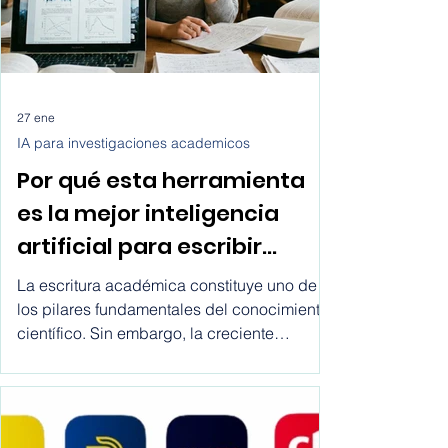
los pasos exactos de cómo conseguir
clientes transporte para tu empresa de
servicios lo
27 ene
IA para investigaciones academicos
Por qué esta herramienta
es la mejor inteligencia
artificial para escribir
artículos científicos?
La escritura académica constituye uno de
los pilares fundamentales del conocimiento
científico. Sin embargo, la creciente
complejidad metodológica, los estándares
editoriales y la presión por publicar han
generado un entorno donde muchos