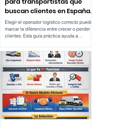
Las mejores plataformas
para transportistas que
buscan clientes en España,
Chile, México, USA,
Elegir el operador logístico correcto puede
Colombia, Argentina, Peru,
marcar la diferencia entre crecer o perder
clientes. Esta guía práctica ayuda a
etc.
ecommerce y empresas a comparar
transportistas, entender sus opciones y
tomar mejores decisiones de envío de forma
rápida y transparente.