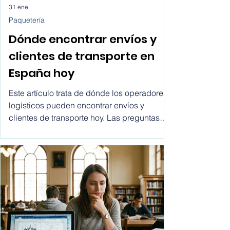
31 ene
Paquetería
Dónde encontrar envíos y
clientes de transporte en
España hoy
Este artículo trata de dónde los operadores
logísticos pueden encontrar envíos y
clientes de transporte hoy. Las preguntas
más comunes que hacen los comerciales
son: ¿dónde encontrar clientes para
empresas de transporte? ¿cómo recibir
solicitudes de envío? ¿cómo dejar de
depender de intermediarios? Este artículo
responde a esas preguntas desde una
perspectiva práctica y al final te daremos