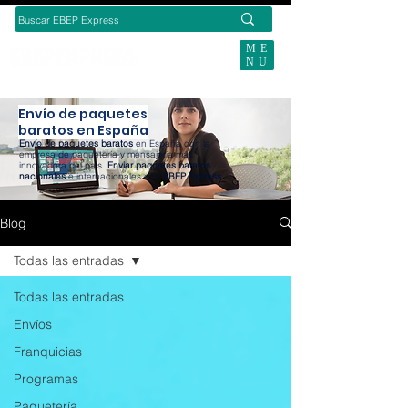
ME
NU
BUSCAS ENVÍOS ECOMMERCE?
Envío de paquetes
baratos en España
Envío de paquetes baratos
en España con la
empresa de paquetería y mensajería más
innovadora del país.
Enviar paquetes baratos
nacionales
e internacionales con
EBEP Express
.
Blog
Todas las entradas
Todas las entradas
Envíos
Franquicias
Programas
Paquetería