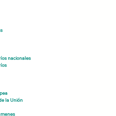
ss
íos nacionales
íos 
opea
e la Unión 
lúmenes