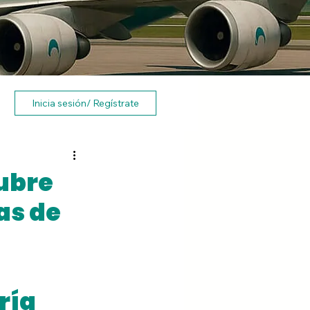
Inicia sesión/ Regístrate
ubre
as de
ría