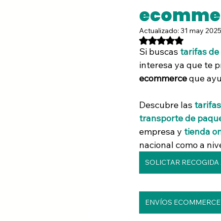
ecommerc
Consejos
Inversiones
Com
Actualizado:
31 may 202
Obtuvo NaN de 5 estr
Si buscas 
tarifas d
Envios entre particulares
IA par
interesa ya que te p
ecommerce
 que ayu
Descubre las 
tarifa
transporte de paqu
empresa y 
tienda on
nacional como a nive
SOLICTAR RECOGIDA
ENVÍOS ECOMMERCE