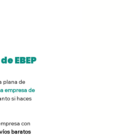
 de EBEP 
a plana de 
a empresa de 
nto si haces 
empresa con 
víos baratos