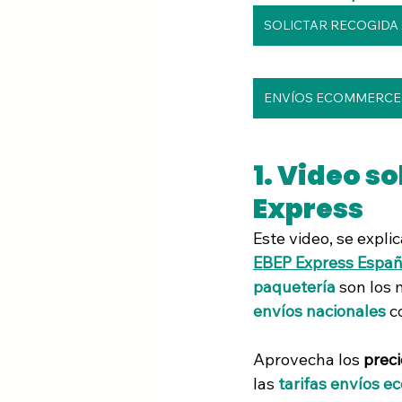
SOLICTAR RECOGIDA
ENVÍOS ECOMMERCE
1. Video so
Express
Este video, se expli
EBEP Express Espa
paquetería 
son los 
envíos nacionales
 c
Aprovecha los 
preci
las 
tarifas envíos 