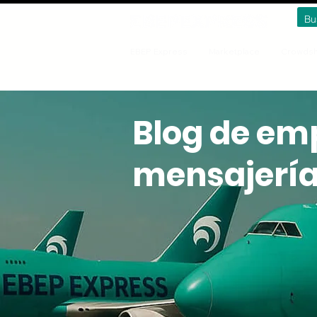
EBEP Express
Marketplace
Crowdsh
Blog de em
mensajerí