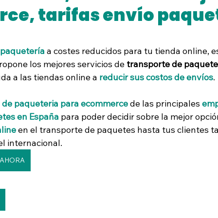
e, tarifas envío paque
pras online
Institucional
Tienda
Los más leidos
5
ellas.
e paquetería
 a costes reducidos para tu tienda online, es
a investigaciones academicos
ropone los mejores servicios de 
transporte de paquete
da a las tiendas online a 
reducir sus costos de envíos
. 
s de paqueteria para ecommerce
 de las principales 
emp
etes en España
 para poder decidir sobre la mejor opció
line
 en el transporte de paquetes hasta tus clientes ta
l internacional.
 AHORA