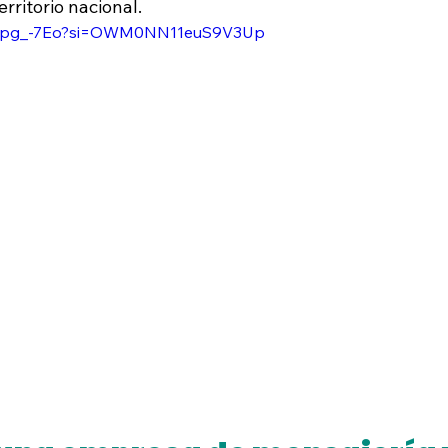
rritorio nacional. 
Zbypg_-7Eo?si=OWM0NN11euS9V3Up