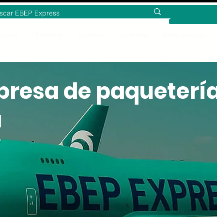
ipping
El Servicio
Nosotros
Contactos
Otros servicios
presa de paquetería
a