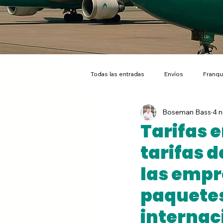
Todas las entradas
Envíos
Franqu
Boseman Bass
4 
Personas
Embalajes
Opor
Tarifas 
tarifas 
Ecommerce
Nota de Prensa
las empr
paquetes
EBEP Express Plus
Tarifa Plana
internac