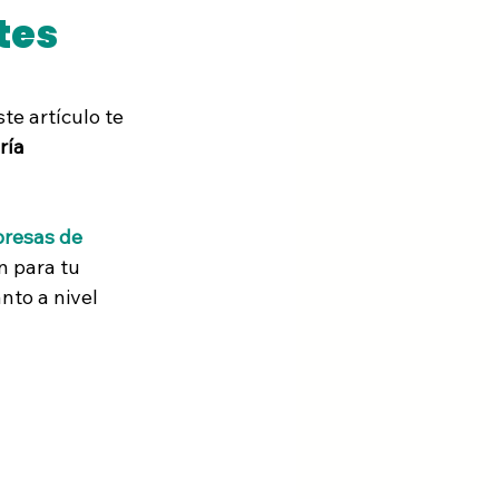
tes
te artículo te 
ría 
resas de 
n para tu 
nto a nivel 