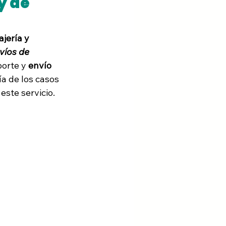
 de 
jería y 
víos de 
orte y 
envío 
ía de los casos 
este servicio. 