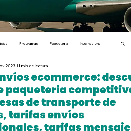
icias
Programas
Paquetería
Internacional
nov 2023
11 min de lectura
tunidades
Nacional
Particulares
Empresas
envíos ecommerce: desc
de paqueteria competitiv
Noticias
Ayudas Pro
Envíos Islas Canarias
esas de transporte de
, tarifas envíos
 Envíos Ecommerce [TPE]
Envíos entre particulares
ionales, tarifas mensaje